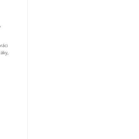
y
ráci
žáky,