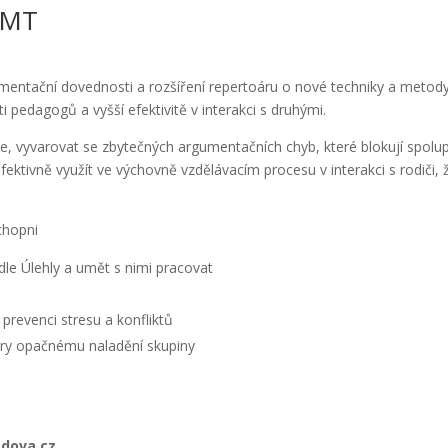
ŠMT
mentační dovednosti a rozšíření repertoáru o nové techniky a metod
pedagogů a vyšší efektivitě v interakci s druhými.
, vyvarovat se zbytečných argumentačních chyb, které blokují spolup
fektivně využít ve výchovně vzdělávacím procesu v interakci s rodiči, 
chopni
dle Úlehly a umět s nimi pracovat
 prevenci stresu a konfliktů
ory opačnému naladění skupiny
dova.cz