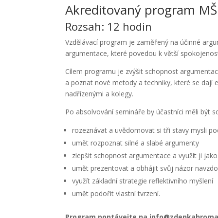
Akreditovaný program M
Rozsah: 12 hodin
Vzdělávací program je zaměřený na účinné argu
argumentace, které povedou k větší spokojenosti 
Cílem programu je zvýšit schopnost argumentace
a poznat nové metody a techniky, které se dají e
nadřízenými a kolegy.
Po absolvování semináře by účastníci měli být s
rozeznávat a uvědomovat si tři stavy mysli po
umět rozpoznat silné a slabé argumenty
zlepšit schopnost argumentace a využít ji jako
umět prezentovat a obhájit svůj názor navzd
využít základní strategie reflektivního myšlení
umět podořit vlastní tvrzení.
Program poptávejte na info@zdenkahroma