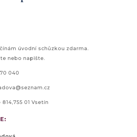
ačínám úvodní schůzkou zdarma.
te nebo napište.
570 040
adova@seznam.cz
 814,755 01 Vsetín
E:
adová