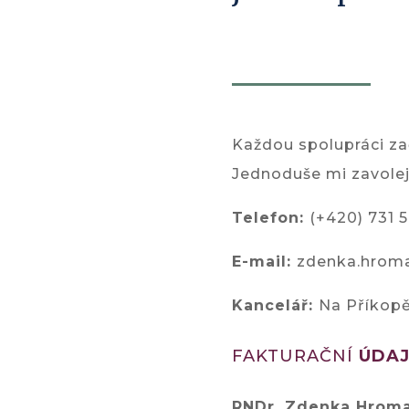
Každou spolupráci z
Jednoduše mi zavolej
Telefon:
(+420) 731 
E-mail:
zdenka.hrom
Kancelář:
Na Příkopě
FAKTURAČNÍ
ÚDAJ
RNDr. Zdenka Hrom