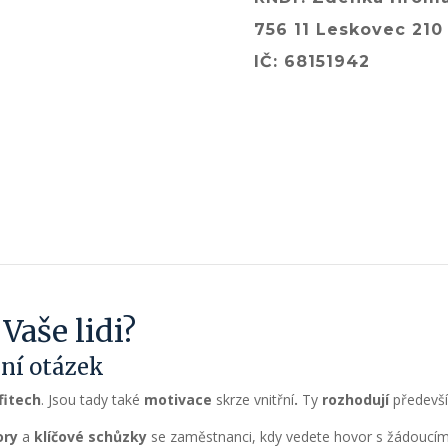
756 11 Leskovec 210
IČ: 68151942
Vaše lidi?
ení otázek
fitech
. Jsou tady také
motivace
skrze vnitřní
.
Ty
rozhodují
předevš
ory
a
klíčové schůzky
se zaměstnanci, kdy vedete hovor s žádoucí