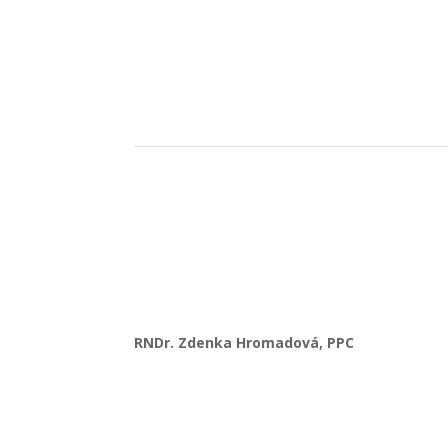
RNDr. Zdenka Hromadová, PPC
Telefon:
(+420) 731 570 040
E-mail:
info@zdenkahromadova.cz