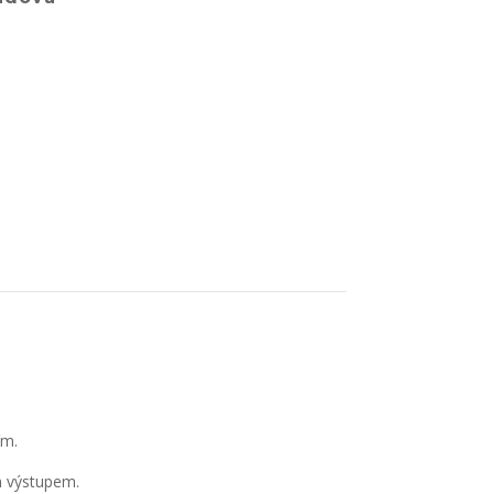
ím.
m výstupem.