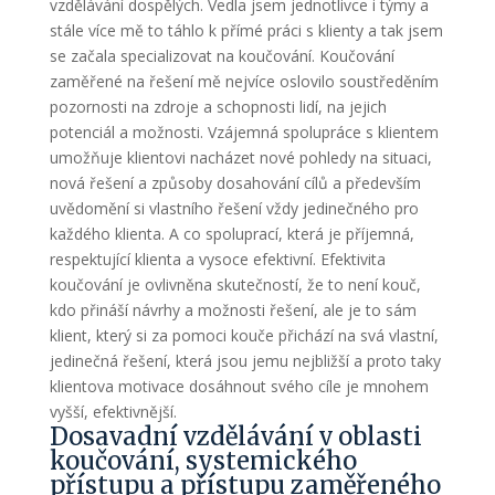
vzdělávání dospělých. Vedla jsem jednotlivce i týmy a
stále více mě to táhlo k přímé práci s klienty a tak jsem
se začala specializovat na koučování. Koučování
zaměřené na řešení mě nejvíce oslovilo soustředěním
pozornosti na zdroje a schopnosti lidí, na jejich
potenciál a možnosti. Vzájemná spolupráce s klientem
umožňuje klientovi nacházet nové pohledy na situaci,
nová řešení a způsoby dosahování cílů a především
uvědomění si vlastního řešení vždy jedinečného pro
každého klienta. A co spoluprací, která je příjemná,
respektující klienta a vysoce efektivní. Efektivita
koučování je ovlivněna skutečností, že to není kouč,
kdo přináší návrhy a možnosti řešení, ale je to sám
klient, který si za pomoci kouče přichází na svá vlastní,
jedinečná řešení, která jsou jemu nejbližší a proto taky
klientova motivace dosáhnout svého cíle je mnohem
vyšší, efektivnější.
Dosavadní vzdělávání v oblasti
koučování, systemického
přístupu a přístupu zaměřeného