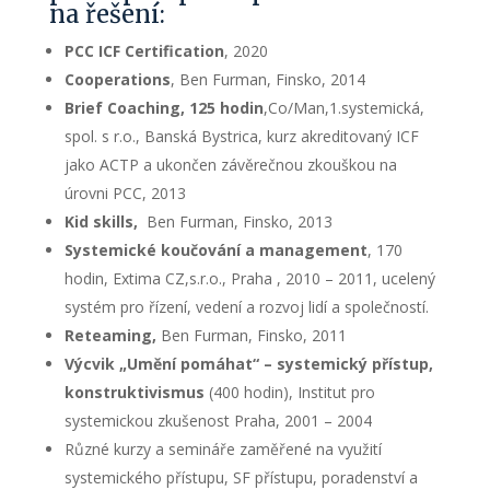
na řešení:
PCC ICF Certification
, 2020
Cooperations
, Ben Furman, Finsko, 2014
Brief Coaching, 125 hodin
,Co/Man,1.systemická,
spol. s r.o., Banská Bystrica, kurz akreditovaný ICF
jako ACTP a ukončen závěrečnou zkouškou na
úrovni PCC, 2013
Kid skills,
Ben Furman, Finsko, 2013
Systemické koučování a management
, 170
hodin, Extima CZ,s.r.o., Praha , 2010 – 2011, ucelený
systém pro řízení, vedení a rozvoj lidí a společností.
Reteaming
,
Ben Furman, Finsko, 2011
Výcvik „Umění pomáhat“ – systemický přístup,
konstruktivismus
(400 hodin), Institut pro
systemickou zkušenost Praha, 2001 – 2004
Různé kurzy a semináře zaměřené na využití
systemického přístupu, SF přístupu, poradenství a